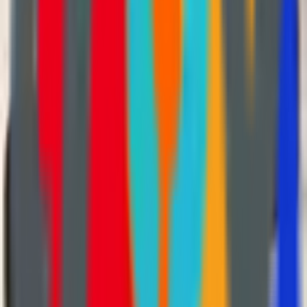
Müşteri Hizmetleri
+90 555 762 34 11
Detaylar
Çalışma Saatleri
Pazartesi – Cumartesi: 9:00 – 19:00
E-posta
info@picardihome.com
Detaylar